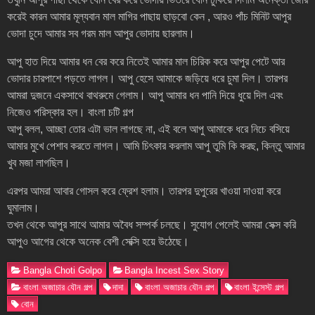
করেই কারন আমার মূল্যবান মাল মাগির পাছায় ছাড়বো কেন , আরও পাঁচ মিনিট আপুর
ভোদা চুদে আমার সব গরম মাল আপুর ভোদায় ছারলাম।
আপু হাত দিয়ে আমার ধন বের করে নিতেই আমার মাল চিরিক করে আপুর পেটে আর
ভোদার চারপাশে পড়তে লাগল। আপু হেসে আমাকে জড়িয়ে ধরে চুমা দিল। তারপর
আমরা দুজনে একসাথে বাথরুমে গেলাম। আপু আমার ধন পানি দিয়ে ধুয়ে দিল এবং
নিজেও পরিস্কার হল। বাংলা চটি গল্প
আপু বলল, আচ্ছা তোর এটা ভাল লাগছে না, এই বলে আপু আমাকে ধরে নিচে বসিয়ে
আমার মুখে পেশাব করতে লাগল। আমি চিৎকার করলাম আপু তুমি কি করছ, কিন্তু আমার
খুব মজা লাগছিল।
এরপর আমরা আবার গোসল করে ফ্রেশ হলাম। তারপর দুপুরের খাওয়া দাওয়া করে
ঘুমালাম।
তখন থেকে আপুর সাথে আমার অবৈধ সম্পর্ক চলছে। সুযোগ পেলেই আমরা সেক্স করি
আপুও আগের থেকে অনেক বেশী সেক্সি হয়ে উঠেছে।
Bangla Choti Golpo
Bangla Incest Sex Story
বাংলা অজাচার যৌন গল্প
দাদা
বাংলা অজাচার যৌন গল্প
বাংলা ইন্সেস্ট গল্প
বোন