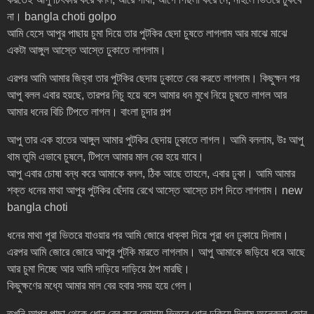
না। bangla choti golpo
আমি হেসে আপুর পাছায় চুমা দিয়ে তার পুটকির ছেদা চুষতে লাগলাম আর মাঝে মাঝে
একটা আঙ্গুল আস্তে আস্তে ঢুকাতে লাগলাম।
এরপর আমি আমার জিহ্বা তার পুটকির ছেদায় ঢুকাতে বের করতে লাগলাম। কিছুক্ষন পর
আপু বলল এবার হয়ছে, তারপর নিচু হয়ে বসে আমার ধন মুখে নিয়ে চুষতে লাগল আর
আমার ধনের বিচি টিপতে লাগল। বাংলা চুদার গল্প
আপু তার এক হাতের আঙ্গুল আমার পুটকির ছেদায় ঢুকাতে লাগল। আমি বললাম, উঃ আপু
থাম তুমি এভাবে চুষলে, টিপলে আমার মাল বের হয়ে যাবে।
আপু এবার চোষা বন্ধ করে আমাকে বলল, ঠিক আছে তাহলে, এবার ঢুকা। আমি আমার
শক্ত ধনের মাথা আপুর পুটকির ছেঁদায় রেখে আস্তে আস্তে চাপ দিতে লাগলাম। new
bangla choti
ধনের মাথা পুরা ভিতরে যাওয়ার পর আমি জোরে ধাক্কা দিয়ে পুরা ধন ঢুকায়ে দিলাম।
এরপর আমি জোরে জোরে আপুর পুটকি মারতে লাগলাম। আপু আমাকে জড়িয়ে ধরে আছে
আর চুমা দিচ্ছে আর আমি দাড়িয়ে দাড়িয়ে ঠাপ মারছি।
কিছুক্ষণের মধ্যে আমার মাল বের হবার সময় হয়ে গেল।
তখুনি আপুর পাছা থেকে ধোন বের করে ভোদায় ভিতরে ধোন ঢুকিয়ে দিলাম অনেক্তা জোর