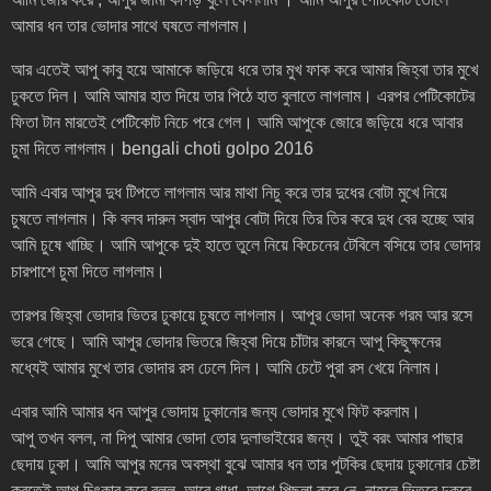
আমার ধন তার ভোদার সাথে ঘষতে লাগলাম।
আর এতেই আপু কাবু হয়ে আমাকে জড়িয়ে ধরে তার মুখ ফাক করে আমার জিহ্বা তার মুখে
ঢুকতে দিল। আমি আমার হাত দিয়ে তার পিঠে হাত বুলাতে লাগলাম। এরপর পেটিকোটের
ফিতা টান মারতেই পেটিকোট নিচে পরে গেল। আমি আপুকে জোরে জড়িয়ে ধরে আবার
চুমা দিতে লাগলাম। bengali choti golpo 2016
আমি এবার আপুর দুধ টিপতে লাগলাম আর মাথা নিচু করে তার দুধের বোটা মুখে নিয়ে
চুষতে লাগলাম। কি বলব দারুন স্বাদ আপুর বোটা দিয়ে তির তির করে দুধ বের হচ্ছে আর
আমি চুষে খাচ্ছি। আমি আপুকে দুই হাতে তুলে নিয়ে কিচেনের টেবিলে বসিয়ে তার ভোদার
চারপাশে চুমা দিতে লাগলাম।
তারপর জিহ্বা ভোদার ভিতর ঢুকায়ে চুষতে লাগলাম। আপুর ভোদা অনেক গরম আর রসে
ভরে গেছে। আমি আপুর ভোদার ভিতরে জিহ্বা দিয়ে চাঁটার কারনে আপু কিছুক্ষনের
মধ্যেই আমার মুখে তার ভোদার রস ঢেলে দিল। আমি চেটে পুরা রস খেয়ে নিলাম।
এবার আমি আমার ধন আপুর ভোদায় ঢুকানোর জন্য ভোদার মুখে ফিট করলাম।
আপু তখন বলল, না দিপু আমার ভোদা তোর দুলাভাইয়ের জন্য। তুই বরং আমার পাছার
ছেদায় ঢুকা। আমি আপুর মনের অবস্থা বুঝে আমার ধন তার পুটকির ছেদায় ঢুকানোর চেষ্টা
করতেই আপু চিৎকার করে বলল, আরে গাধা, আগে পিছলা করে নে, নাহলে ভিতরে ঢুকবে